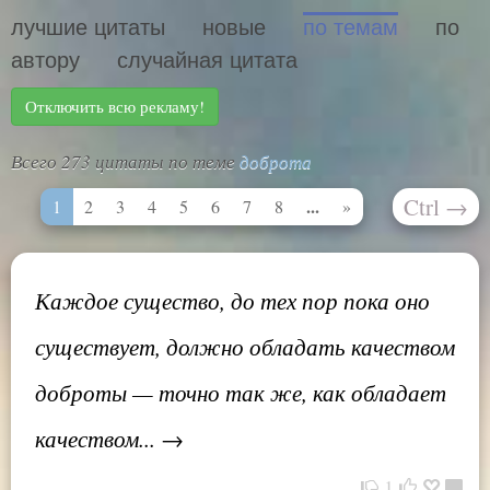
лучшие цитаты
новые
по темам
по
автору
случайная цитата
Отключить всю рекламу!
Всего 273 цитаты по теме
доброта
Ctrl
→
...
1
2
3
4
5
6
7
8
»
Каждое существо, до тех пор пока оно
существует, должно обладать качеством
доброты — точно так же, как обладает
качеством... →
1