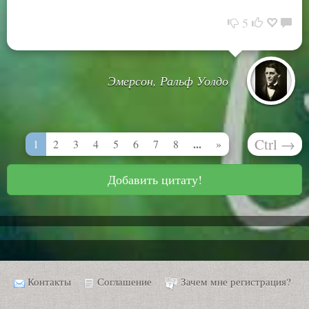
5
Эмерсон, Ральф Уолдо
Ctrl
→
...
1
2
3
4
5
6
7
8
»
Добавить цитату!
Контакты
Соглашение
Зачем мне регистрация?