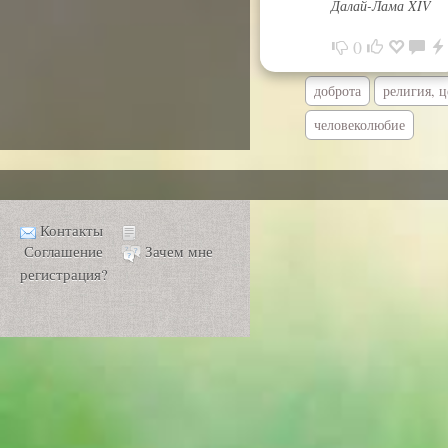
Далай-Лама XIV
0
доброта
религия, ц
человеколюбие
Контакты
Соглашение
Зачем мне
регистрация?