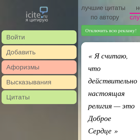
лучшие цитаты
н
по автору
слу
Отключить всю рекламу!
Войти
Добавить
«
Я считаю,
что
Афоризмы
действительно
Высказывания
настоящая
Цитаты
религия — это
Доброе
Сердце
»