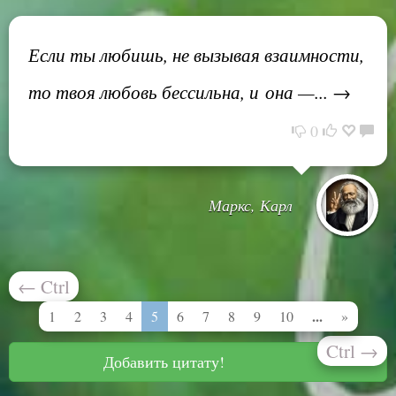
Если ты любишь, не вызывая взаимности,
то твоя любовь бессильна, и она —... →
0
Маркс, Карл
←
Ctrl
...
1
2
3
4
5
6
7
8
9
10
»
Ctrl
→
Добавить цитату!