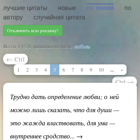
лучшие цитаты
новые
по темам
по
автору
случайная цитата
Отключить всю рекламу!
Всего 14536 цитаты по теме
любовь
←
Ctrl
...
1
2
3
4
5
6
7
8
9
10
»
Ctrl
→
Трудно дать определение любви; о ней
можно лишь сказать, что для души —
это жажда властвовать, для ума —
внутреннее сродство... →