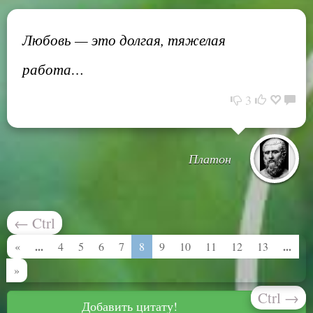
Любовь — это долгая, тяжелая
работа…
3
Платон
←
Ctrl
...
...
«
4
5
6
7
8
9
10
11
12
13
»
Ctrl
→
Добавить цитату!