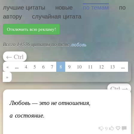
лучшие цитаты
новые
по темам
по
автору
случайная цитата
Отключить всю рекламу!
Всего 14536 цитаты по теме
любовь
←
Ctrl
...
...
«
4
5
6
7
8
9
10
11
12
13
»
Ctrl
→
Любовь — это не отношения,
а состояние.
9