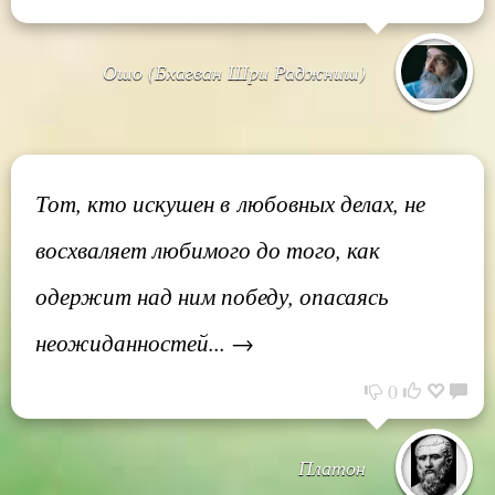
Ошо (Бхагван Шри Раджниш)
Тот, кто искушен в любовных делах, не
восхваляет любимого до того, как
одержит над ним победу, опасаясь
неожиданностей... →
0
Платон