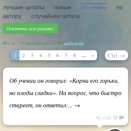
лучшие цитаты
новые
по темам
по
автору
случайная цитата
Отключить всю рекламу!
Всего 724 цитаты по теме
надежда
Ctrl
→
...
1
2
3
4
5
6
7
8
»
Об учении он говорил: «Корни его горьки,
но плоды сладки». На вопрос, что быстро
стареет, он ответил:... →
0