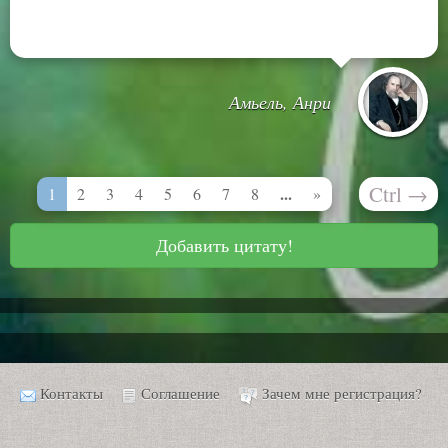
Амьель, Анри
Ctrl
→
...
1
2
3
4
5
6
7
8
»
Добавить цитату!
Контакты
Соглашение
Зачем мне регистрация?