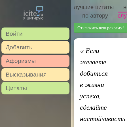
лучшие цитаты
н
по автору
слу
Отключить всю рекламу!
Войти
Добавить
«
Если
желаете
Афоризмы
добиться
Высказывания
в жизни
Цитаты
успеха,
сделайте
настойчивость