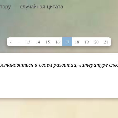
втору
случайная цитата
...
«
13
14
15
16
17
18
19
20
21
остановиться в своем развитии, литературе след