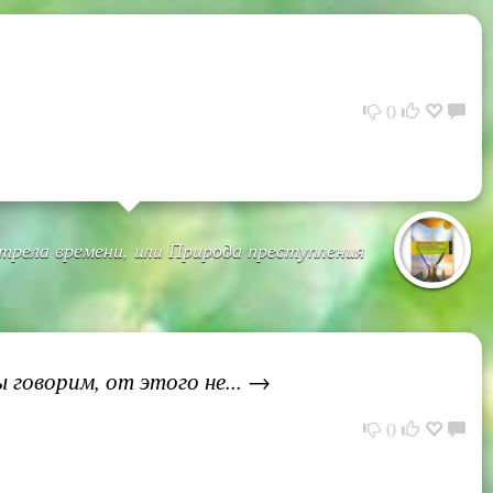
0
рела времени, или Природа преступления
 говорим, от этого не... →
0