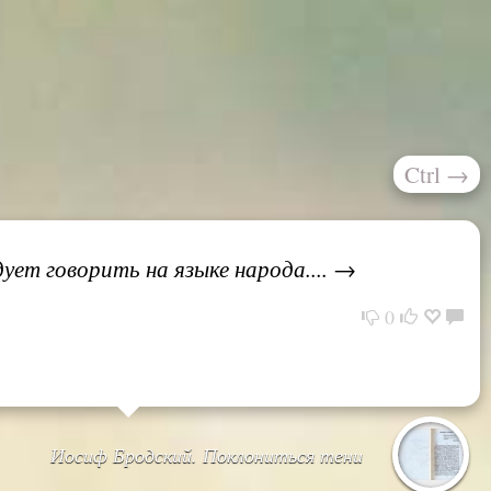
Ctrl
→
ует говорить на языке народа.... →
0
Иосиф Бродский. Поклониться тени