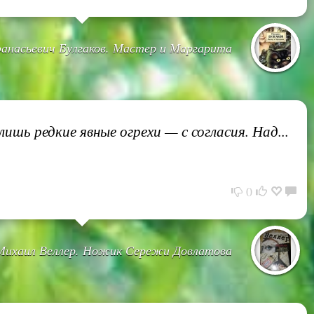
анасьевич Булгаков. Мастер и Маргарита
ишь редкие явные огрехи — с согласия. Над...
0
Михаил Веллер. Ножик Сережи Довлатова