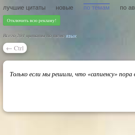
лучшие цитаты
новые
по темам
по а
Отключить всю рекламу!
Всего 201 цитаты по теме
язык
←
Ctrl
Только если мы решили, что «сапиенсу» пора 