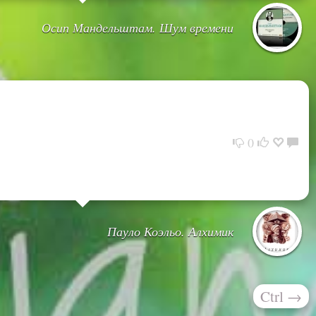
Осип Мандельштам. Шум времени
0
Пауло Коэльо. Алхимик
Ctrl
→