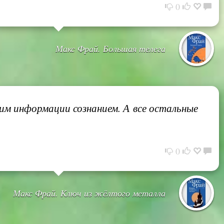
0
Макс Фрай. Большая телега
м информации сознанием. А все остальные
0
Макс Фрай. Ключ из жёлтого металла