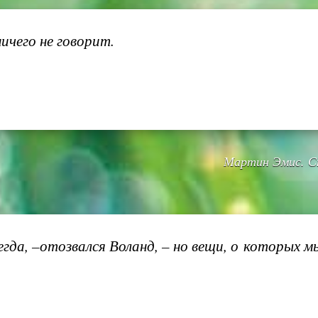
ичего не говорит.
Мартин Эмис. Ст
егда, –отозвался Воланд, – но вещи, о которых мы