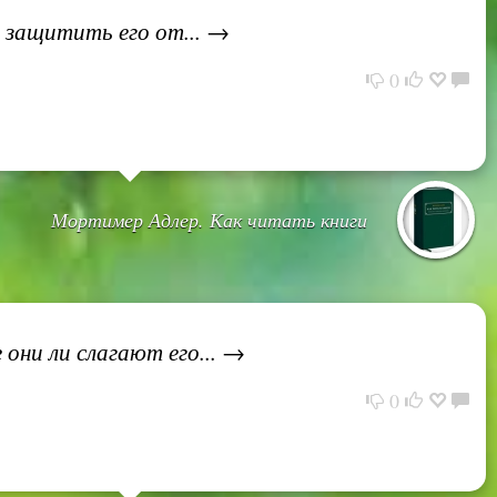
я защитить его от... →
0
Мортимер Адлер. Как читать книги
 они ли слагают его... →
0