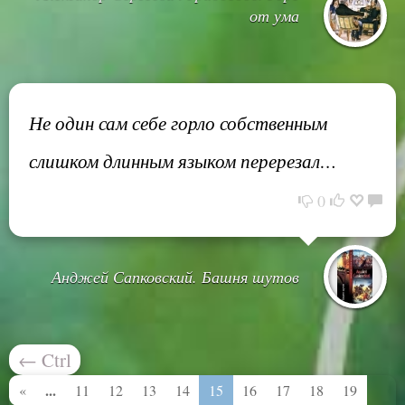
от ума
Не один сам себе горло собственным
слишком длинным языком перерезал…
0
Анджей Сапковский. Башня шутов
←
Ctrl
...
«
11
12
13
14
15
16
17
18
19