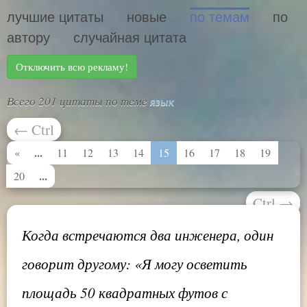
лучшие цитаты
новые
по темам
по
автору
случайная цитата
Отключить всю рекламу!
Всего 201 цитаты по теме
язык
←
Ctrl
...
«
11
12
13
14
15
16
17
18
19
...
20
Ctrl
→
Когда встречаются два инженера, один
говорит другому: «Я могу осветить
площадь 50 квадратных футов с