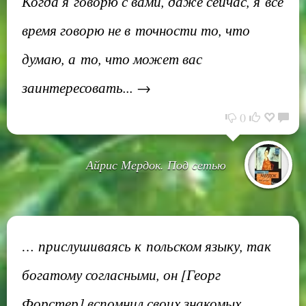
Когда я говорю с вами, даже сейчас, я все
время говорю не в точности то, что
думаю, а то, что может вас
заинтересовать... →
0
Айрис Мердок. Под сетью
… прислушиваясь к польском языку, так
богатому согласными, он [Георг
Форстер] вспомнил своих знакомых