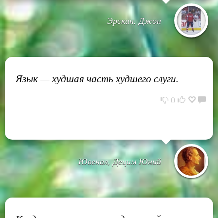
Эрскин, Джон
Язык — худшая часть худшего слуги.
0
Ювенал, Децим Юний