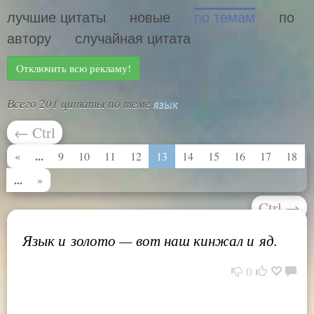
лучшие цитаты
новые
по темам
по
автору
случайная цитата
Отключить всю рекламу!
Всего 201 цитаты по теме
язык
←
Ctrl
...
«
9
10
11
12
13
14
15
16
17
18
...
»
Ctrl
→
Язык и золото — вот наш кинжал и яд.
0