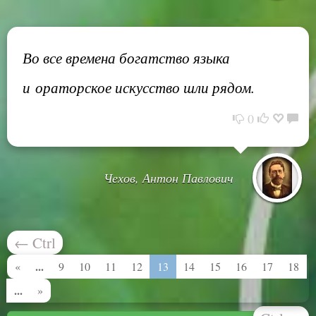
Во все времена богатство языка
и ораторское искусство шли рядом.
0
Чехов, Антон Павлович
←
Ctrl
...
«
9
10
11
12
13
14
15
16
17
18
...
»