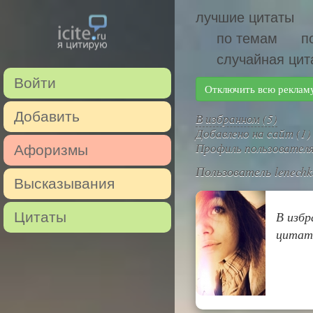
лучшие цитаты
по темам
п
случайная цит
Войти
Отключить всю реклам
Добавить
В избранном (5)
Добавлено на сайт (1)
Профиль пользовател
Афоризмы
Пользователь lenechk
Высказывания
В избр
Цитаты
цитат