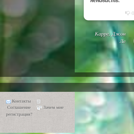
Карре, Джон
Ле
Контакты
Соглашение
Зачем мне
регистрация?