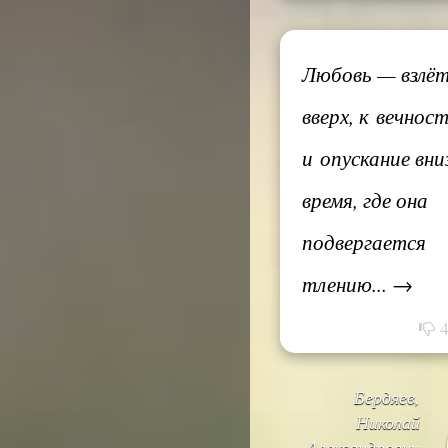
Любовь — взлё
вверх, к вечност
и опускание вниз
время, где она
подвергается
тлению... →
Бердяев,
Николай
Александрович