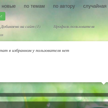
новые
по темам
по автору
случайная
у!
Добавлено на сайт (1)
Профиль пользователя
as
тат в избранном у пользователя нет