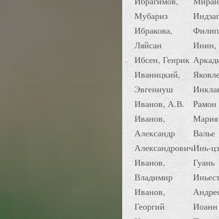
Ибрагимов,
Миран
Мубариз
Индзаг
Ибракова,
Филип
Ляйсан
Инин,
Ибсен, Генрик
Аркад
Иваницкий,
Яковл
Эвгениуш
Инкла
Иванов, А.В.
Рамон
Иванов,
Мария
Александр
Валье
Александрович
Инь-ц
Иванов,
Гуань
Владимир
Иньест
Иванов,
Андре
Георгий
Иоанн