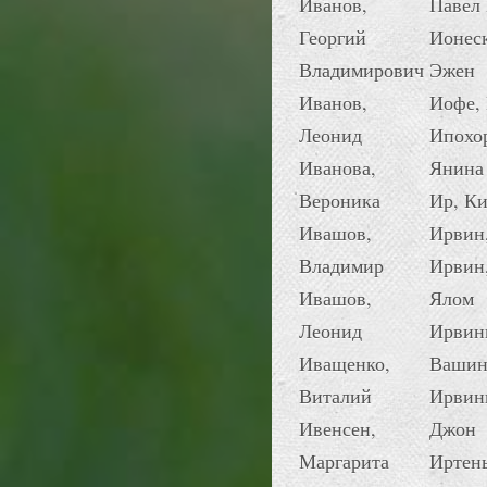
Иванов,
Павел 
Георгий
Ионеск
Владимирович
Эжен
Иванов,
Иофе,
Леонид
Ипохор
Иванова,
Янина
Вероника
Ир, К
Ивашов,
Ирвин
Владимир
Ирвин
Ивашов,
Ялом
Леонид
Ирвин
Иващенко,
Вашин
Виталий
Ирвин
Ивенсен,
Джон
Маргарита
Иртень