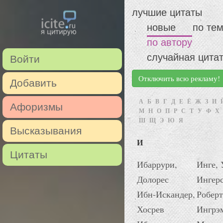
лучшие цитаты
новые
по те
по автору
случайная цита
Войти
Отключить всю рекламу!
Добавить
А
Б
В
Г
Д
Е
Ё
Ж
З
И
Афоризмы
М
Н
О
П
Р
С
Т
У
Ф
Х
Ш
Щ
Э
Ю
Я
Высказывания
И
Цитаты
Ибаррури,
Инге, 
Долорес
Ингерс
Ибн-Искандер,
Роберт
Хосрев
Ингрэ