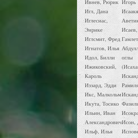
Ивнев, Рюрик
Игорь
Игл, Дана
Исаакя
Иглесиас,
Авети
Энрике
Исаев,
Иглсмит, Фред
Гамле
Игнатов, Илья
Абдул
Идол, Билли
оглы
Ижиковский,
(Исах
Кароль
Исканд
Иззард, Эдди
Рамил
Икс, Малкольм
Исканд
Икута, Тосико
Фазил
Ильин, Иван
Исокр
Александрович
Исон,
Ильф, Илья
Испов