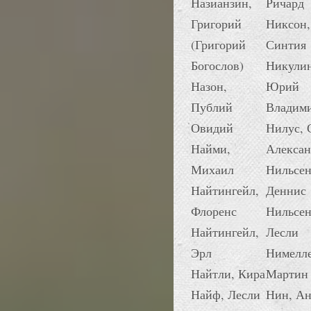
Назианзин,
Ричард
Григорий
Никсон,
(Григорий
Синтия
Богослов)
Никулин
Назон,
Юрий
Публий
Владим
Овидий
Нилус, 
Найми,
Алексан
Михаил
Нильсен
Найтингейл,
Деннис
Флоренс
Нильсен
Найтингейл,
Лесли
Эрл
Нимелле
Найтли, Кира
Мартин
Найф, Лесли
Нин, Ан