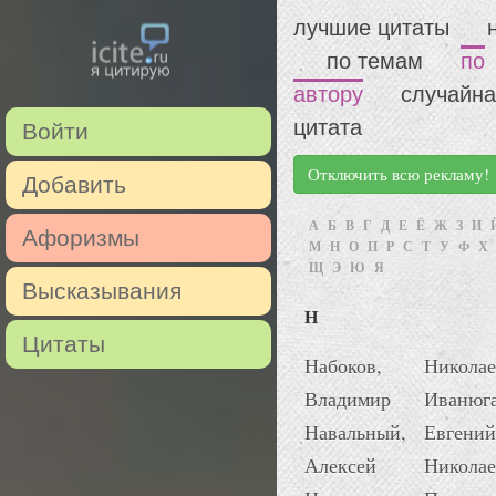
лучшие цитаты
по темам
по
автору
случайн
цитата
Войти
Отключить всю рекламу!
Добавить
А
Б
В
Г
Д
Е
Ё
Ж
З
И
Афоризмы
М
Н
О
П
Р
С
Т
У
Ф
Х
Щ
Э
Ю
Я
Высказывания
Н
Цитаты
Набоков,
Николае
Владимир
Иванюг
Навальный,
Евгений
Алексей
Николае