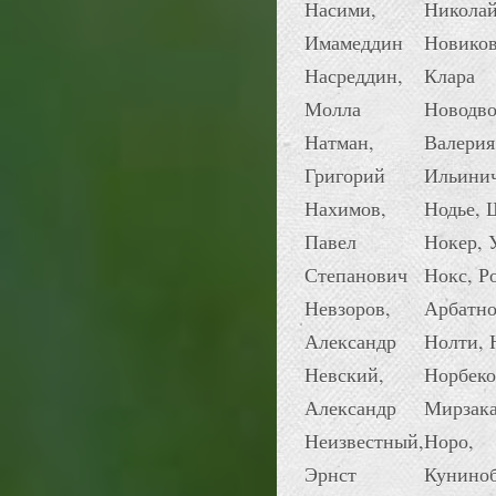
Насими,
Никола
Имамеддин
Новиков
Насреддин,
Клара
Молла
Новодво
Натман,
Валерия
Григорий
Ильини
Нахимов,
Нодье, 
Павел
Нокер, 
Степанович
Нокс, Р
Невзоров,
Арбатно
Александр
Нолти, 
Невский,
Норбеко
Александр
Мирзак
Неизвестный,
Норо,
Эрнст
Кунино