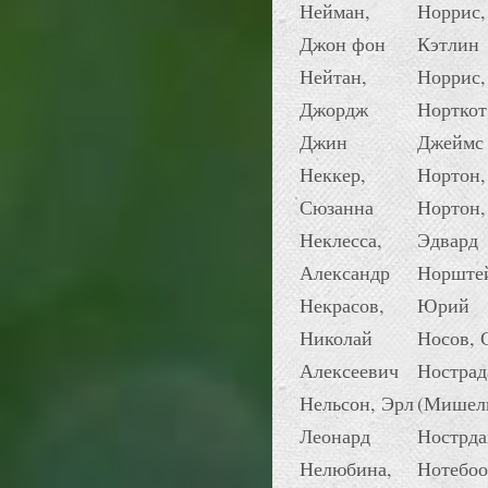
Нейман,
Норрис,
Джон фон
Кэтлин
Нейтан,
Норрис,
Джордж
Норткот
Джин
Джеймс
Неккер,
Нортон,
Сюзанна
Нортон,
Неклесса,
Эдвард
Александр
Норште
Некрасов,
Юрий
Николай
Носов, 
Алексеевич
Нострад
Нельсон, Эрл
(Мишел
Леонард
Нострда
Нелюбина,
Нотебоо