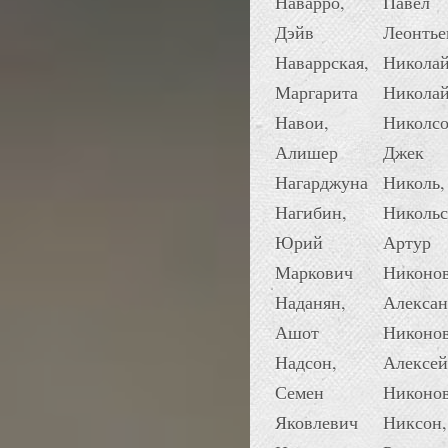
Наварро,
Павел
Дэйв
Леонтье
Наваррская,
Николай
Маргарита
Николай
Навои,
Николсо
Алишер
Джек
Нагарджуна
Николь,
Нагибин,
Никольс
Юрий
Артур
Маркович
Никонов
Наданян,
Алексан
Ашот
Никонов
Надсон,
Алексей
Семен
Никонов
Яковлевич
Никсон,