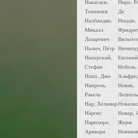
Накагаки,
Ниро, Р
Тошиюки
Де
Налбандян,
Ницше,
Микаэл
Фридри
Лазаревич
Вильгел
Налич, Пётр
Ничипу
Наперский,
Евгений
Стефан
Нобель,
Напп, Джо
Альфре
Напрочь,
Новак,
Ракель
Леополь
Нар, Хельмар
Новали
Наргис
Новер, 
Нарихира,
Жорж
Аривара
Новиков