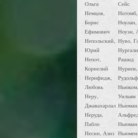
Ольга
Сейс
Немцов,
Нотомб,
Борис
Ноулан,
Ефимович
Ноуэн, 
Непольский,
Нуво, Г
Юрий
Нургали
Непот,
Рашид
Корнелий
Нуриев,
Нернфидж,
Рудольф
Любовь
Ньюком
Неру,
Уильям
Джавахарлал
Ньюман
Неруда,
Альфре
Пабло
Ньюман
Несин, Азиз
Ньюмен