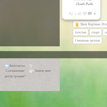
(South Park)
1
Эрик Картман (Eri
толстые
спорт
о
Смешные цитаты
Контакты
Соглашение
Зачем мне
регистрация?