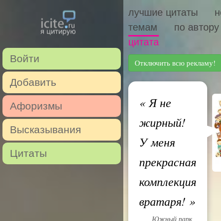
лучшие цитаты
н
темам
по автору
цитата
Войти
Отключить всю рекламу!
Добавить
«
Я не
Афоризмы
жирный!
Высказывания
У меня
Цитаты
прекрасная
комплекция
вратаря!
»
Южный парк