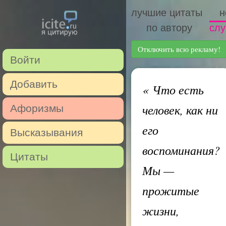
лучшие цитаты
н
по автору
слу
Отключить всю рекламу!
Войти
Добавить
«
Что есть
человек, как ни
Афоризмы
его
Высказывания
воспоминания?
Цитаты
Мы —
прожитые
жизни,