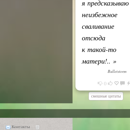
я предсказываю
неизбежное
сваливание
отсюда
к такой-то
матери!..
»
Bulletstorm
0
смешные цитаты
Контакты