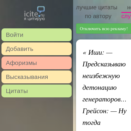
лучшие цитаты
н
по автору
слу
Отключить всю рекламу!
Войти
Добавить
«
Иши: —
Предсказываю
Афоризмы
неизбежную
Высказывания
детонацию
Цитаты
генераторов…
Грейсон: — Ну
тогда