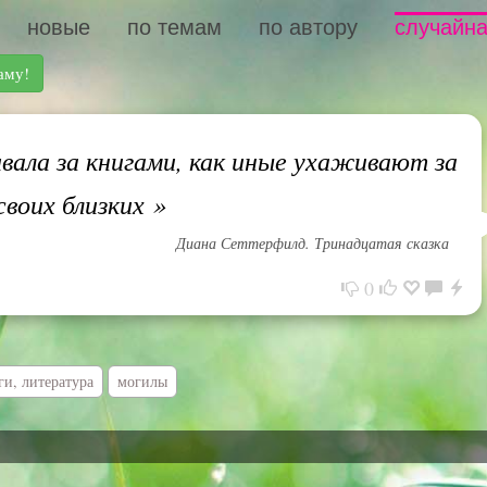
новые
по темам
по автору
случайна
аму!
ала за книгами, как иные ухаживают за
своих близких
»
Диана Сеттерфилд. Тринадцатая сказка
0
ги, литература
могилы