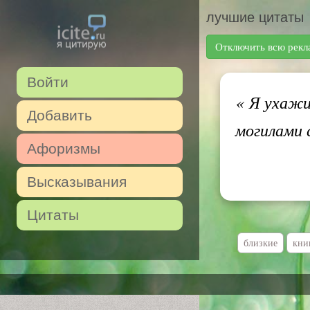
лучшие цитаты
Отключить всю рекл
Войти
«
Я ухажив
Добавить
могилами 
Афоризмы
Высказывания
Цитаты
близкие
кни