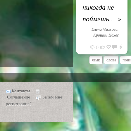
никогда не
поймешь…
»
Елена Чижова.
Крошки Цахес
0
язык
слова
пон
Контакты
Соглашение
Зачем мне
регистрация?