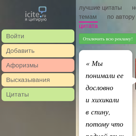
лучшие цитаты
н
темам
по автору
цитата
Войти
Отключить всю рекламу!
Добавить
«
Мы
Афоризмы
понимали ее
Высказывания
дословно
Цитаты
и хихикали
в спину,
потому что
родной язык