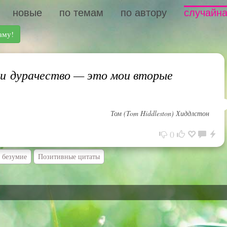
новые
по темам
по автору
случайна
аму!
и дурачество — это мои вторые
Том (Tom Hiddleston) Хиддлстон
0
 безумие
Позитивные цитаты