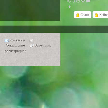
0
Селти
Хейва
Контакты
Соглашение
Зачем мне
регистрация?