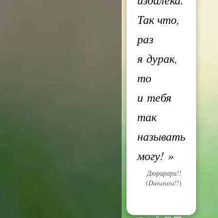
Так что,
раз
я дурак,
то
и тебя
так
называть
могу!
»
Дюрарара!!
(Durarara!!)