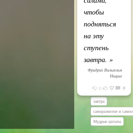
чтобы
подняться
на эту
ступень
завтра.
»
Фридрих Вильгельм
Ницше
0
завтра
саморазвитие и само
Мудрые цитаты