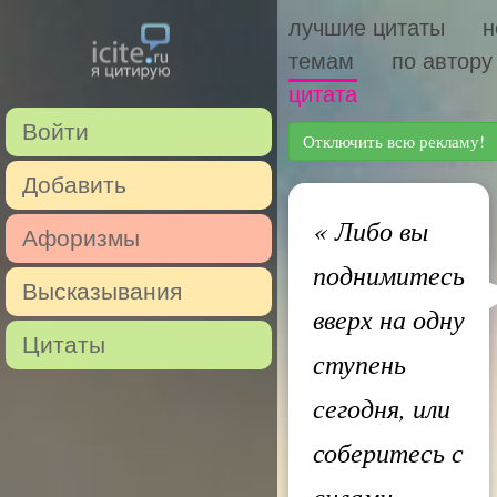
лучшие цитаты
н
темам
по автору
цитата
Войти
Отключить всю рекламу!
Добавить
«
Либо вы
Афоризмы
поднимитесь
Высказывания
вверх на одну
Цитаты
ступень
сегодня, или
соберитесь с
силами,