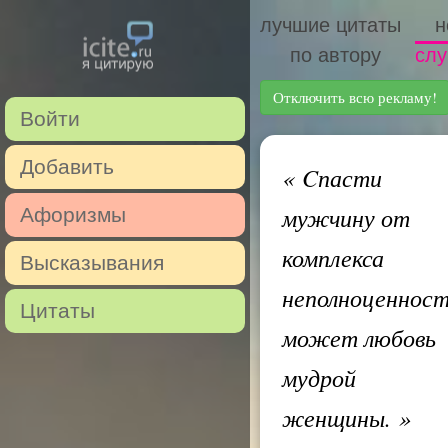
лучшие цитаты
н
по автору
слу
Отключить всю рекламу!
Войти
Добавить
«
Cпасти
мужчину от
Афоризмы
комплекса
Высказывания
неполноценнос
Цитаты
может любовь
мудрой
женщины.
»