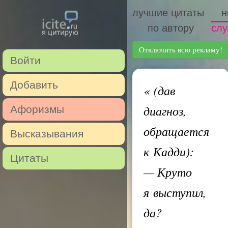
лучшие цитаты
н
по автору
слу
Отключить всю рекламу!
Войти
Добавить
«
(дав
диагноз,
Афоризмы
обращается
Высказывания
к Кадди):
Цитаты
— Круто
я выступил,
да?