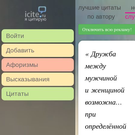
лучшие цитаты
н
по автору
слу
Отключить всю рекламу!
Войти
Добавить
«
Дружба
между
Афоризмы
мужчиной
Высказывания
и женщиной
Цитаты
возможна…
при
определённой