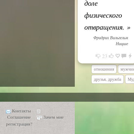
доле
физического
отвращения.
»
Фридрих Вильгельм
Ницше
23
отношения
мужчи
друзья, дружба
Му
Контакты
Соглашение
Зачем мне
регистрация?