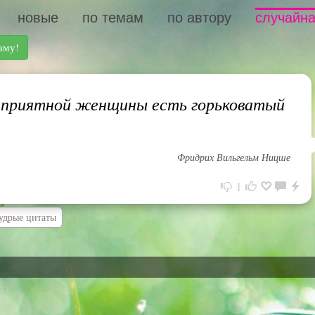
новые
по темам
по автору
случайна
аму!
 приятной женщины есть горьковатый
Фридрих Вильгельм Ницше
1
удрые цитаты