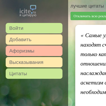
лучшие цитаты
Отключить всю рекл
Войти
«
Самые ум
Добавить
находят с
Афоризмы
только ка
Высказывания
отношению
наслаждаю
Цитаты
аскетизм 
необходи