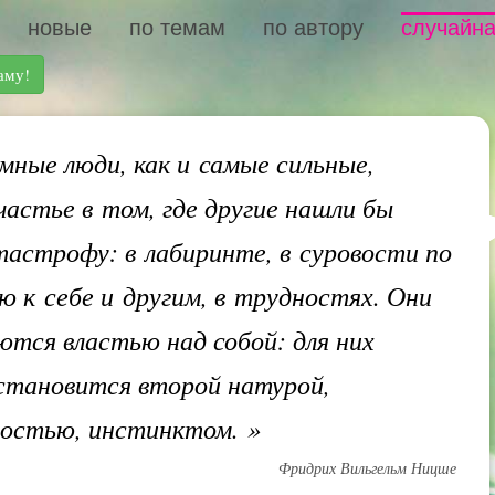
новые
по темам
по автору
случайна
аму!
ные люди, как и самые сильные,
частье в том, где другие нашли бы
тастрофу: в лабиринте, в суровости по
 к себе и другим, в трудностях. Они
тся властью над собой: для них
становится второй натурой,
мостью, инстинктом.
»
Фридрих Вильгельм Ницше