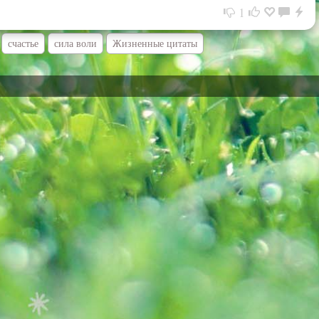
1
счастье
сила воли
Жизненные цитаты