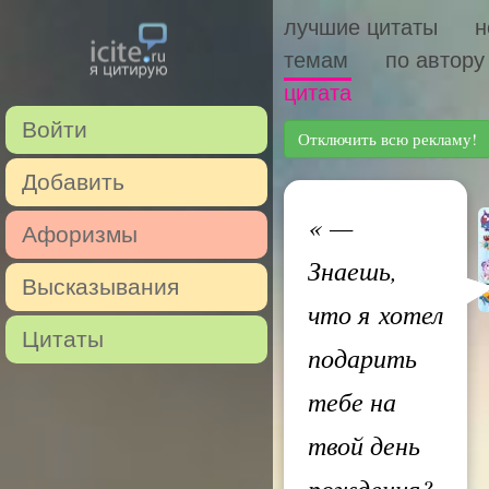
лучшие цитаты
н
темам
по автору
цитата
Войти
Отключить всю рекламу!
Добавить
«
—
Афоризмы
Знаешь,
Высказывания
что я хотел
Цитаты
подарить
тебе на
твой день
рождения?