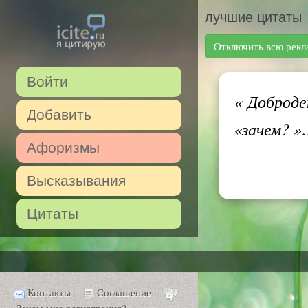
лучшие цитаты
Отключить всю рекл
Войти
«
Добродет
Добавить
«зачем? 
Афоризмы
Высказывания
Цитаты
Контакты
Соглашение