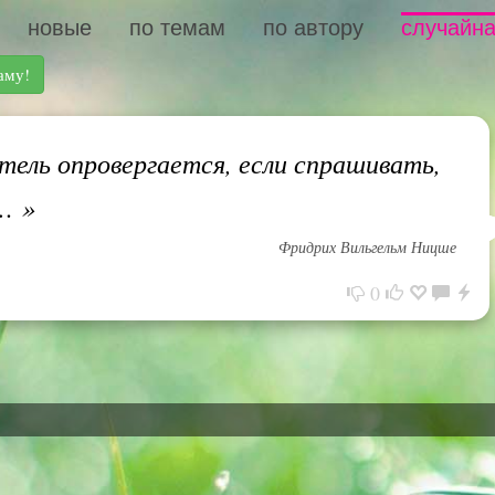
новые
по темам
по автору
случайна
аму!
ель опровергается, если спрашивать,
»…
»
Фридрих Вильгельм Ницше
0