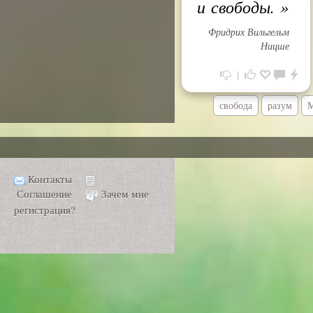
и свободы.
»
Фридрих Вильгельм
Ницше
1
свобода
разум
М
Контакты
Соглашение
Зачем мне
регистрация?