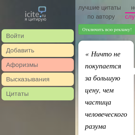
лучшие цитаты
н
по автору
слу
Отключить всю рекламу!
Войти
Добавить
«
Ничто не
покупается
Афоризмы
за большую
Высказывания
цену, чем
Цитаты
частица
человеческого
разума