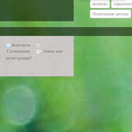
молитва
серьезнос
Позитивные цитаты
Контакты
Соглашение
Зачем мне
регистрация?