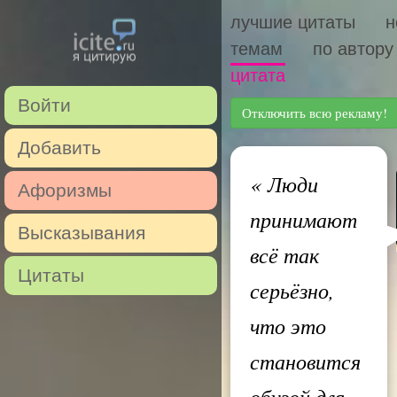
лучшие цитаты
н
темам
по автору
цитата
Войти
Отключить всю рекламу!
Добавить
«
Люди
Афоризмы
принимают
Высказывания
всё так
Цитаты
серьёзно,
что это
становится
обузой для