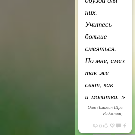
них.
Учитесь
больше
смеяться.
По мне, смех
так же
свят, как
и молитва.
»
Ошо (Бхагван Шри
Раджниш)
0