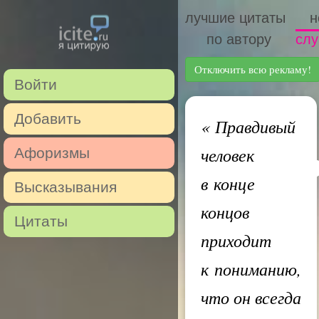
лучшие цитаты
н
по автору
слу
Отключить всю рекламу!
Войти
Добавить
«
Правдивый
человек
Афоризмы
в конце
Высказывания
концов
Цитаты
приходит
к пониманию,
что он всегда