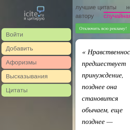
лучшие цитаты
н
автору
случайна
Отключить всю рекламу!
Войти
Добавить
«
Нравственно
предшествует
Афоризмы
принуждение,
Высказывания
позднее она
Цитаты
становится
обычаем, еще
позднее —