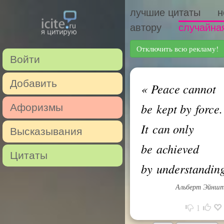
лучшие цитаты
н
автору
случайна
Отключить всю рекламу!
Войти
Добавить
«
Peace cannot
be kept by force.
Афоризмы
It can only
Высказывания
be achieved
Цитаты
by understandin
Альберт Эйншт
1