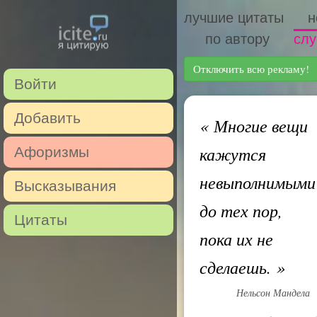
лучшие цитаты
н
по автору
слу
Отключить всю рекламу!
Войти
Добавить
«
Многие вещи
кажутся
Афоризмы
невыполнимыми
Высказывания
до тех пор,
Цитаты
пока их не
сделаешь.
»
Нельсон Мандела