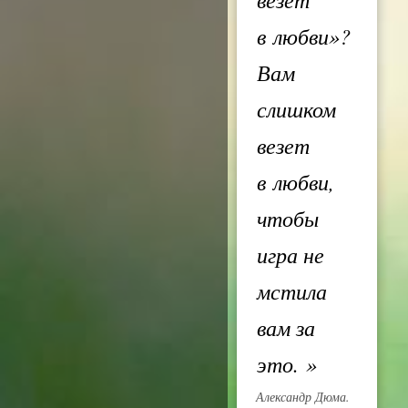
в любви»?
Вам
слишком
везет
в любви,
чтобы
игра не
мстила
вам за
это.
»
Александр Дюма.