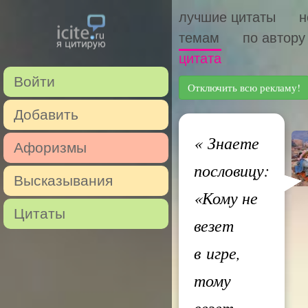
лучшие цитаты
н
темам
по автору
цитата
Войти
Отключить всю рекламу!
Добавить
«
Знаете
Афоризмы
пословицу:
Высказывания
«Кому не
Цитаты
везет
в игре,
тому
везет