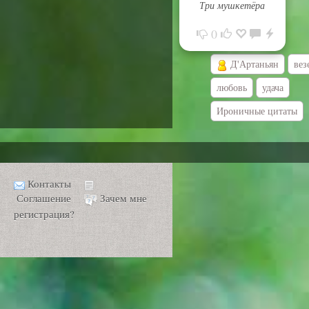
Три мушкетёра
0
Д'Артаньян
вез
любовь
удача
Ироничные цитаты
Контакты
Соглашение
Зачем мне
регистрация?