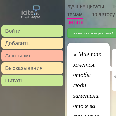
лучшие цитаты
н
темам
по автору
цитата
Войти
Отключить всю рекламу!
Добавить
«
Мне так
Афоризмы
хочется,
Высказывания
чтобы
Цитаты
люди
заметили,
что я за
существо,