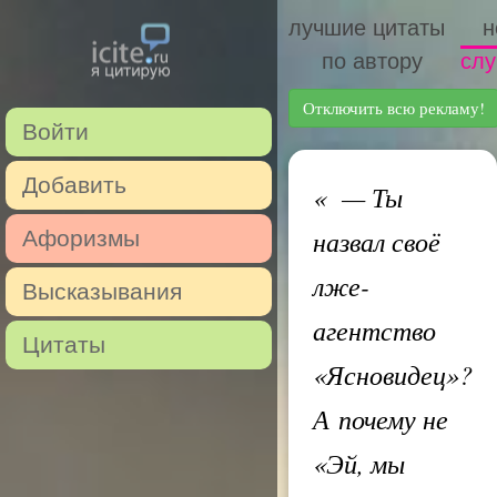
лучшие цитаты
н
по автору
слу
Отключить всю рекламу!
Войти
Добавить
«
— Ты
назвал своё
Афоризмы
лже-
Высказывания
агентство
Цитаты
«Ясновидец»?
А почему не
«Эй, мы