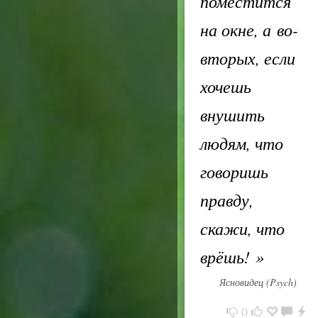
поместится
на окне, а во-
вторых, если
хочешь
внушить
людям, что
говоришь
правду,
скажи, что
врёшь!
»
Ясновидец (Psych)
0