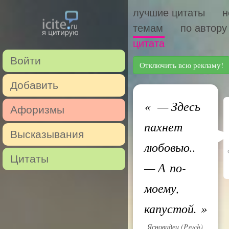
лучшие цитаты
н
темам
по автору
цитата
Войти
Отключить всю рекламу!
Добавить
«
— Здесь
Афоризмы
пахнет
Высказывания
любовью..
Цитаты
— А по-
моему,
капустой.
»
Ясновидец (Psych)