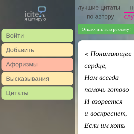
лучшие цитаты
н
по автору
слу
Отключить всю рекламу!
Войти
Добавить
«
Понимающее
сердце,
Афоризмы
Нам всегда
Высказывания
помочь готово
Цитаты
И взорвется
и воскреснет,
Если им хоть