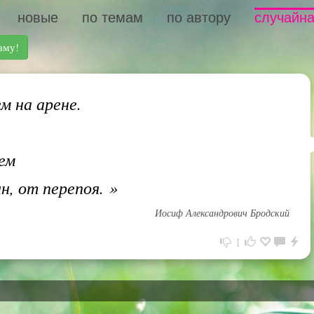
новые
по темам
по автору
случайна
аму!
 на арене.
.
ем
, от перепоя.
»
Иосиф Александрович Бродский
1