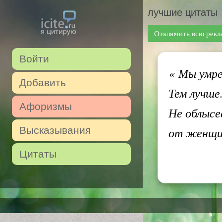
лучшие цитаты
Отключить всю рекл
Войти
«
Мы умрем
Добавить
Тем лучше
Афоризмы
Не облысе
Высказывания
от женщин
Цитаты