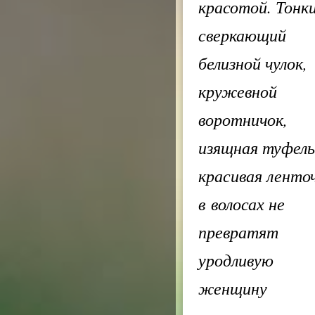
красотой. Тонки
сверкающий
белизной чулок,
кружевной
воротничок,
изящная туфель
красивая ленто
в волосах не
превратят
уродливую
женщину