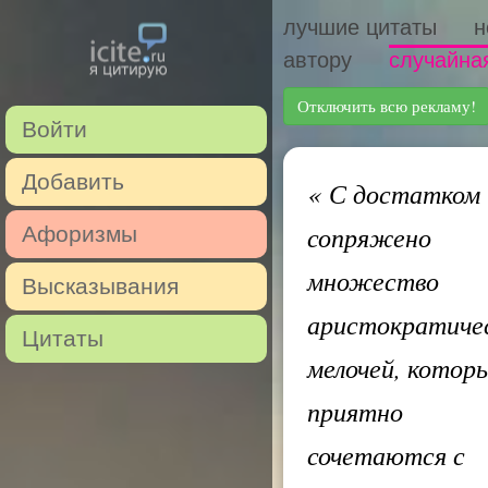
лучшие цитаты
н
автору
случайна
Отключить всю рекламу!
Войти
Добавить
«
С достатком
сопряжено
Афоризмы
множество
Высказывания
аристократиче
Цитаты
мелочей, котор
приятно
сочетаются с