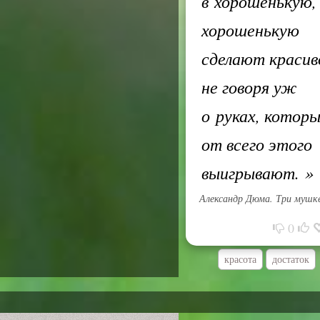
в хорошенькую,
хорошенькую
сделают красив
не говоря уж
о руках, котор
от всего этого
выигрывают.
»
Александр Дюма. Три мушк
0
красота
достаток