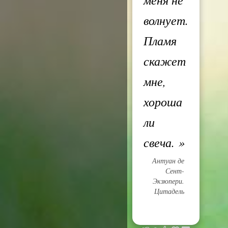
волнует.
Пламя
скажет
мне,
хороша
ли
свеча.
»
Антуан де
Сент-
Экзюпери.
Цитадель