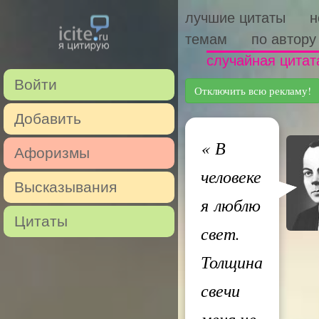
лучшие цитаты
н
темам
по автору
случайная цитат
Войти
Отключить всю рекламу!
Добавить
«
В
Афоризмы
человеке
Высказывания
я люблю
Цитаты
свет.
Толщина
свечи
меня не