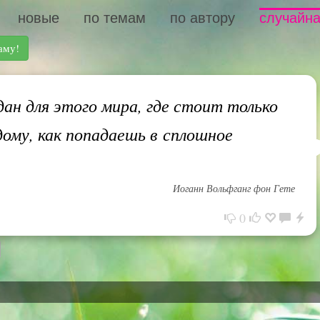
новые
по темам
по автору
случайна
аму!
дан для этого мира, где стоит только
дому, как попадаешь в сплошное
Иоганн Вольфганг фон Гете
0