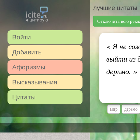
лучшие цитаты
Отключить всю рекл
Войти
«
Я не соз
Добавить
выйти из 
Афоризмы
дерьмо.
»
Высказывания
Цитаты
мир
дерьмо