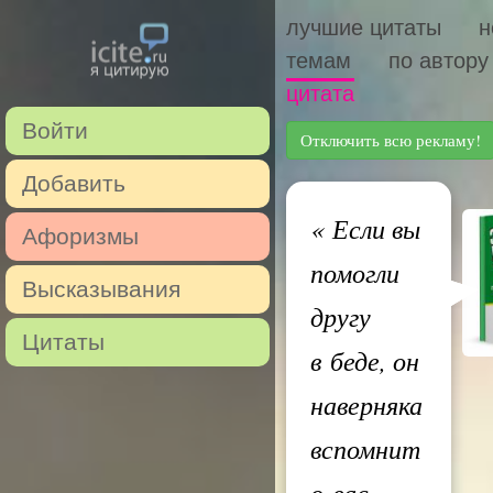
лучшие цитаты
н
темам
по автору
цитата
Войти
Отключить всю рекламу!
Добавить
«
Если вы
Афоризмы
помогли
Высказывания
другу
Цитаты
в беде, он
наверняка
вспомнит
о вас,