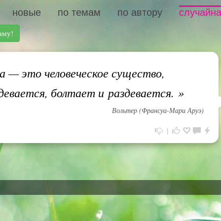
новые
по темам
по автору
случайна
аму!
— это человеческое существо,
девается, болтает и раздевается.
»
Вольтер (Франсуа-Мари Аруэ)
1