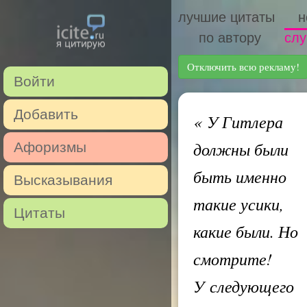
лучшие цитаты
н
по автору
слу
Отключить всю рекламу!
Войти
Добавить
«
У Гитлера
должны были
Афоризмы
быть именно
Высказывания
такие усики,
Цитаты
какие были. Но
смотрите!
У следующего