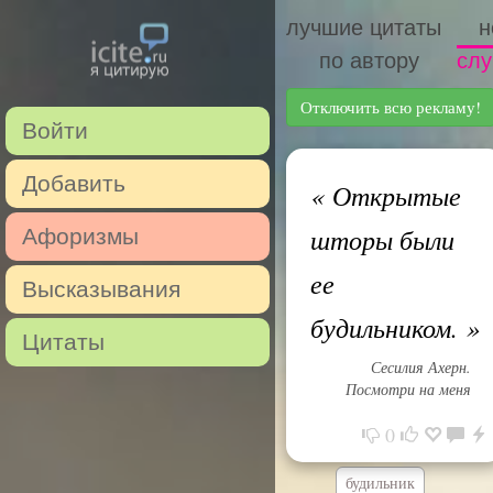
лучшие цитаты
н
по автору
слу
Отключить всю рекламу!
Войти
Добавить
«
Открытые
шторы были
Афоризмы
ее
Высказывания
будильником.
»
Цитаты
Сесилия Ахерн.
Посмотри на меня
0
будильник