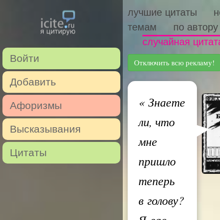
лучшие цитаты
н
темам
по автору
случайная цитат
Войти
Отключить всю рекламу!
Добавить
«
Знаете
Афоризмы
ли, что
Высказывания
мне
Цитаты
пришло
теперь
в голову?
Я вас