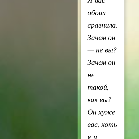
обоих
сравнила.
Зачем он
— не вы?
Зачем он
не
такой,
как вы?
Он хуже
вас, хоть
я и