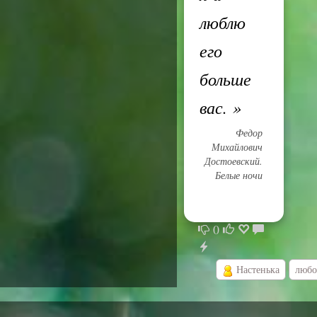
люблю
его
больше
вас.
»
Федор
Михайлович
Достоевский.
Белые ночи
0
Настенька
любо