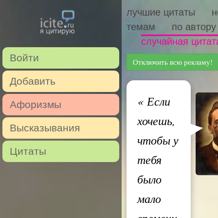
лучшие цитаты
н
темам
по автору
случайная цитат
Войти
Отключить всю рекламу!
Добавить
«
Если
Афоризмы
хочешь,
Высказывания
чтобы у
Цитаты
тебя
было
мало
времени,