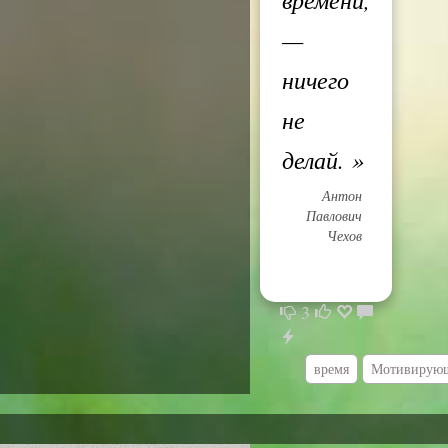
—
ничего
не
делай.
»
Антон
Павлович
Чехов
3
время
Мотивирующ