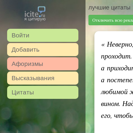
лучшие цитаты
Отключить всю рекл
Войти
«
Неверно,
Добавить
проходит.
Афоризмы
а приходи
Высказывания
а постепе
любимой 
Цитаты
вином. На
его, чтоб