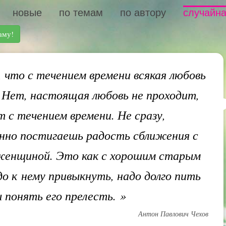
новые
по темам
по автору
случайна
аму!
 что с течением времени всякая любовь
 Нет, настоящая любовь не проходит,
т с течением времени. Не сразу,
нно постигаешь радость сближения с
женщиной. Это как с хорошим старым
до к нему привыкнуть, надо долго пить
ы понять его прелесть.
»
Антон Павлович Чехов